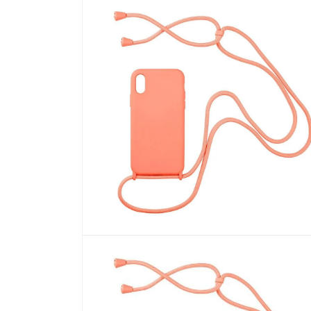
強
制
回
應
中
開
啟
多
媒
體
檔
案
1
在
強
制
回
應
中