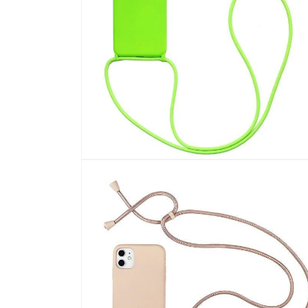
啟
多
媒
體
檔
案
12
在
強
制
回
應
中
開
啟
多
媒
體