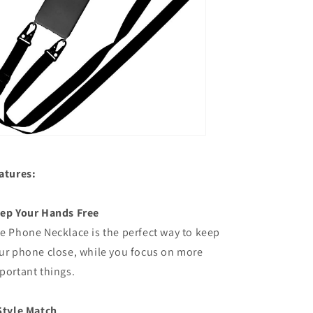
atures:
ep Your Hands Free
e Phone Necklace is the perfect way to keep
ur phone close, while you focus on more
portant things.
Style Match