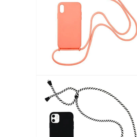
開
啟
多
媒
體
檔
案
2
在
強
制
回
應
中
開
啟
多
媒
體