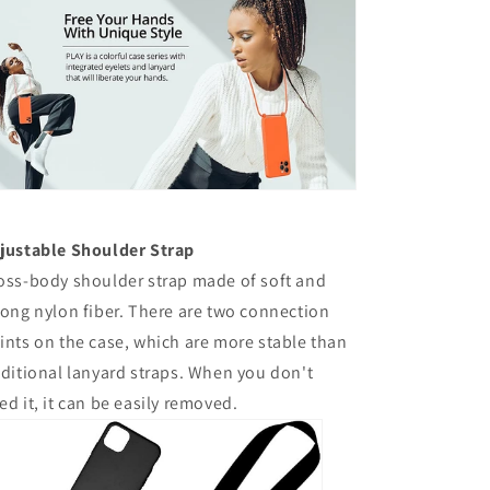
justable Shoulder Strap
oss-body shoulder strap made of soft and
rong nylon fiber. There are two connection
ints on the case, which are more stable than
aditional lanyard straps. When you don't
ed it, it can be easily removed.