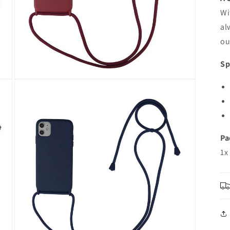
檔
Wi
案
al
5
ou
Sp
在
強
制
回
應
中
Pa
開
1x
啟
多
媒
體
檔
案
7