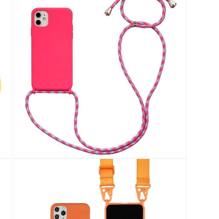
制
回
應
中
開
啟
多
媒
體
檔
案
11
在
強
制
回
應
中
開