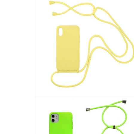
制
回
應
中
開
啟
多
媒
體
檔
案
10
在
強
制
回
應
中
開