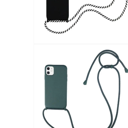
檔
案
4
在
強
制
回
應
中
開
啟
多
媒
體
檔
案
6