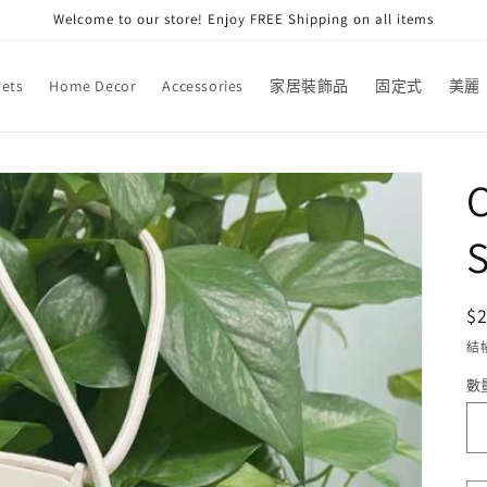
Welcome to our store! Enjoy FREE Shipping on all items
Pets
Home Decor
Accessories
家居裝飾品
固定式
美麗
S
$
結
數