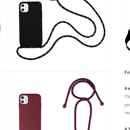
開
啟
多
媒
體
檔
案
3
Fe
在
強
制
Ke
回
Th
應
中
yo
開
im
啟
多
媒
A 
體