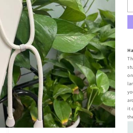
Ha
Th
st
on
la
yo
ar
it
th