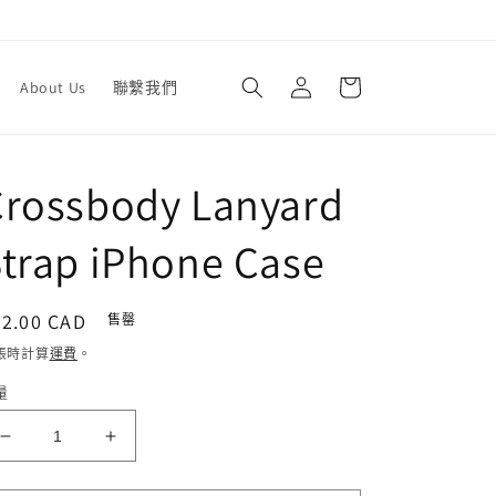
購
登
物
About Us
聯繫我們
入
車
Crossbody Lanyard
trap iPhone Case
定
22.00 CAD
售罄
價
帳時計算
運費
。
量
Crossbody
Crossbody
Lanyard
Lanyard
Strap
Strap