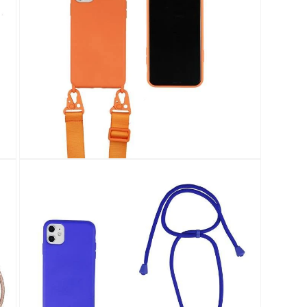
啟
多
媒
體
檔
案
13
在
強
制
回
應
中
開
啟
多
媒
體