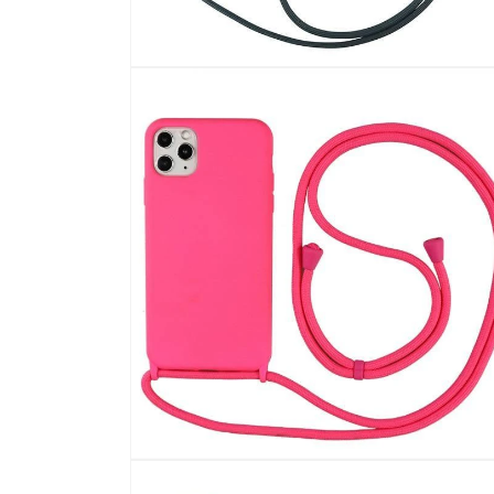
在
強
制
回
應
中
開
啟
多
媒
體
檔
案
8
在
強