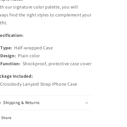
th our signature color palette, you will
ways find the right styles to complement your
tfit.
ecification:
Type:
Half-wrapped Case
Design:
Plain color
Function:
Shockproof, protective case cover
ckage Included:
 Crossbody Lanyard Strap iPhone Case
Shipping & Returns
Share