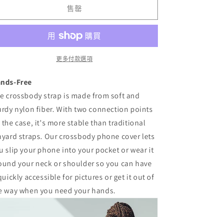
iPhone
iPhone
售罄
Case
Case
數
數
量
量
減
增
更多付款選項
少
加
nds-Free
e crossbody strap is made from soft and
urdy nylon fiber. With two connection points
 the case, it's more stable than traditional
nyard straps. Our crossbody phone cover lets
u slip your phone into your pocket or wear it
ound your neck or shoulder so you can have
 quickly accessible for pictures or get it out of
e way when you need your hands.