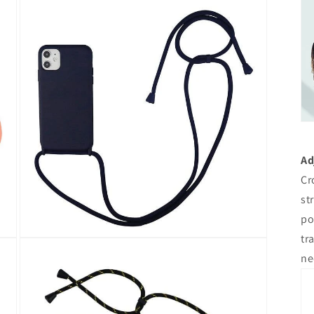
Ad
Cr
st
po
tr
在
ne
強
制
回
應
中