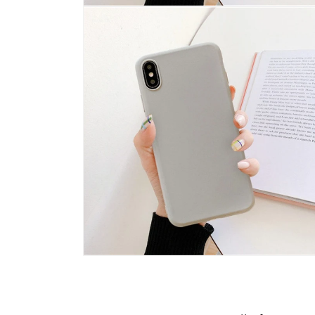
모
달
에
서
미
디
어
14
열
기
모
달
에
서
미