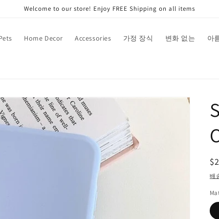
Welcome to our store! Enjoy FREE Shipping on all items
Pets
Home Decor
Accessories
가정 장식
변화 없는
아
$
배
Mat