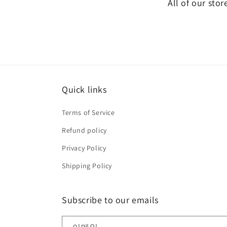
All of our stor
디
어
16
열
기
Quick links
Terms of Service
Refund policy
Privacy Policy
Shipping Policy
Subscribe to our emails