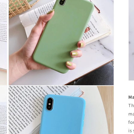
미
디
어
3
열
기
모
달
Ma
에
서
Th
미
ma
디
어
fo
5
is
열