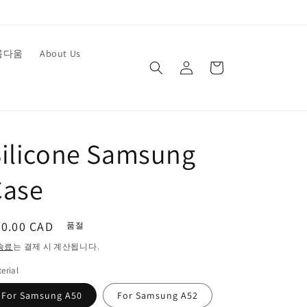
로
름다움
About Us
카
그
트
인
Silicone Samsung
Case
정
20.00 CAD
품절
가
송료
는 결제 시 계산됩니다.
erial
For Samsung A50
For Samsung A52