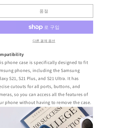
Case
Case
품절
수
수
량
량
줄
늘
임
림
다른 결제 옵션
mpatibility
is phone case is specifically designed to fit
msung phones, including the Samsung
laxy S21, S21 Plus, and S21 Ultra. It has
ecise cutouts for all ports, buttons, and
meras, so you can access all the features of
ur phone without having to remove the case.