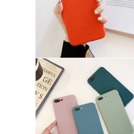
기
모
달
에
서
미
디
어
6
열
기