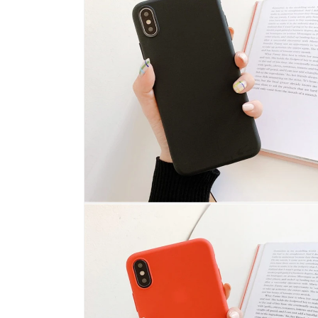
미
디
어
2
열
기
모
달
에
서
미
디
어
4
열