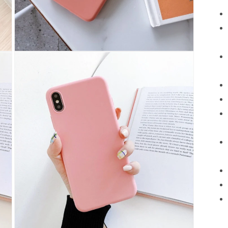
모
달
에
서
미
디
어
13
열
기