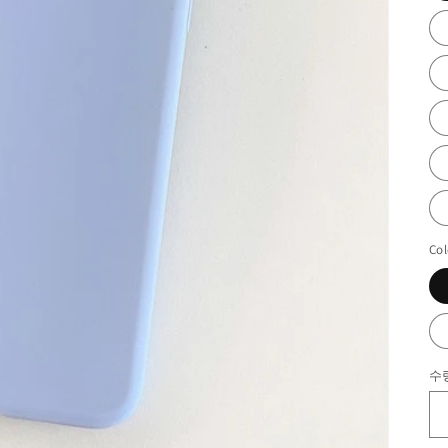
Col
수