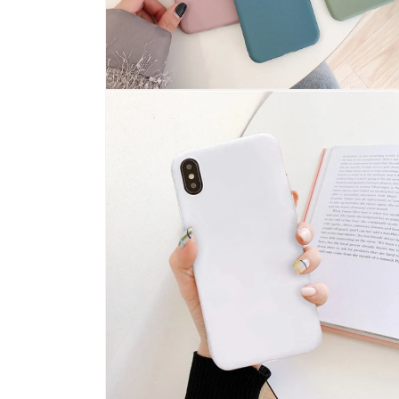
모
달
에
서
미
디
어
10
열
기