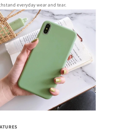
thstand everyday wear and tear.
EATURES