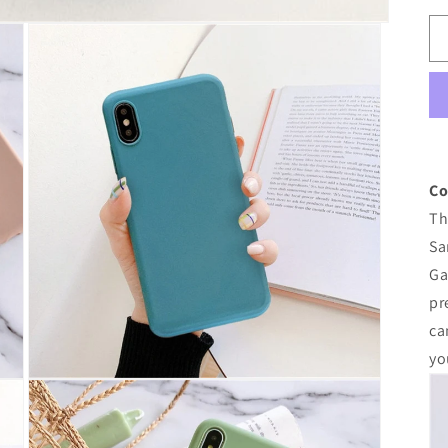
Co
Th
Sa
Ga
pr
ca
yo
모
달
에
서