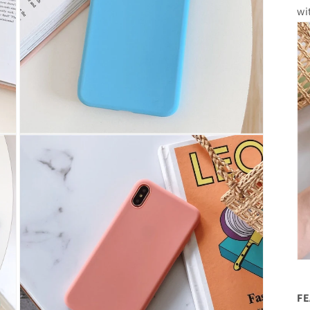
기
wi
모
달
에
서
미
디
어
7
열
기
F