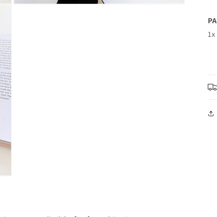
모
달
PA
에
1x
서
미
디
어
15
열
기