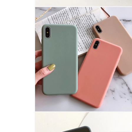
모
달
에
서
미
디
어
1
열
기
모
달
에
서