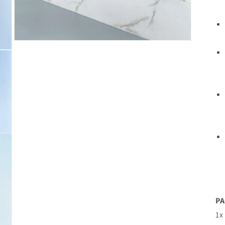
モ
ー
ダ
ル
で
メ
デ
ィ
ア
(11)
を
開
く
PA
1x