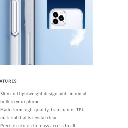
EATURES
Slim and lightweight design adds minimal
bulk to your phone
Made from high-quality, transparent TPU
material that is crystal clear
Precise cutouts for easy access to all