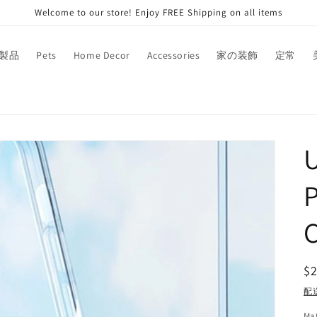
Welcome to our store! Enjoy FREE Shipping on all items
製品
Pets
Home Decor
Accessories
家の装飾
定常
U
P
$
配
Mat