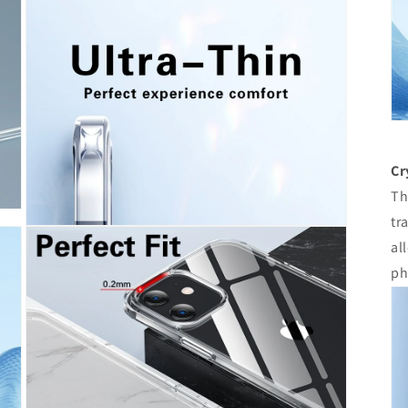
ィ
ア
(5)
を
開
く
Cr
Th
tr
モ
al
ー
ダ
ph
ル
で
メ
デ
ィ
ア
(7)
を