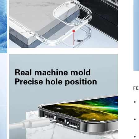
開
く
モ
ー
ダ
ル
で
メ
デ
F
ィ
ア
(9)
を
開
く