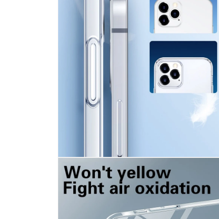
ル
で
メ
デ
ィ
ア
(2)
を
開
く
モ
ー
ダ
ル
で
メ
デ