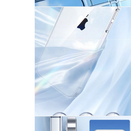
モ
ー
ダ
ル
で
メ
デ
ィ
ア
(1)
を
開
く
モ
ー
ダ