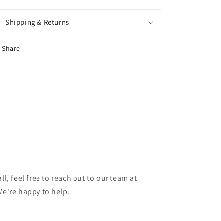
Shipping & Returns
Share
ll, feel free to reach out to our team at
're happy to help.