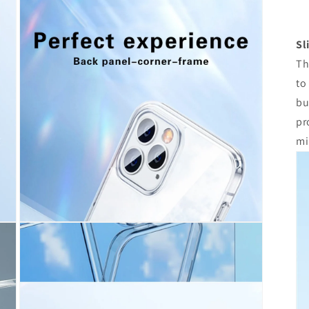
で
メ
デ
Sl
ィ
ア
Th
(3)
を
to
開
bu
く
pr
mi
モ
ー
ダ
ル
で
メ
デ