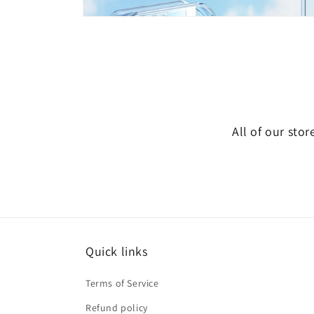
モ
ー
ダ
ル
で
メ
デ
ィ
ア
All of our stor
(12)
を
開
く
Quick links
Terms of Service
Refund policy