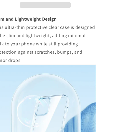
量
量
を
を
減
増
im and Lightweight Design
ら
や
is ultra-thin protective clear case is designed
す
す
 be slim and lightweight, adding minimal
lk to your phone while still providing
otection against scratches, bumps, and
nor drops