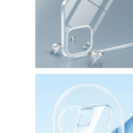
ィ
ア
(4)
を
開
く
モ
ー
ダ
ル
で
メ
デ
ィ
ア
(6)
を
開