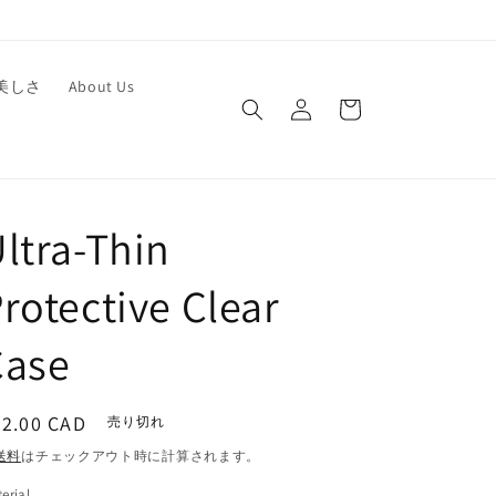
ロ
カ
美しさ
About Us
グ
ー
イ
ト
ン
ltra-Thin
rotective Clear
Case
通
22.00 CAD
売り切れ
常
送料
はチェックアウト時に計算されます。
価
erial