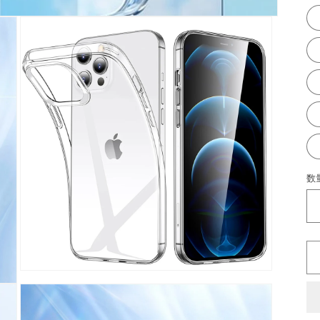
数
モ
ー
ダ
ル