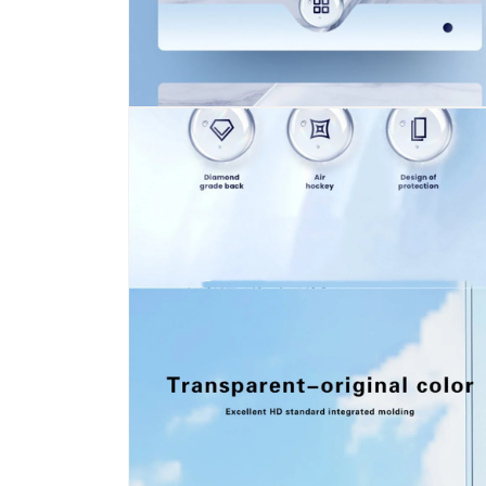
モ
ー
ダ
ル
で
メ
デ
ィ
ア
(10)
を
開
く