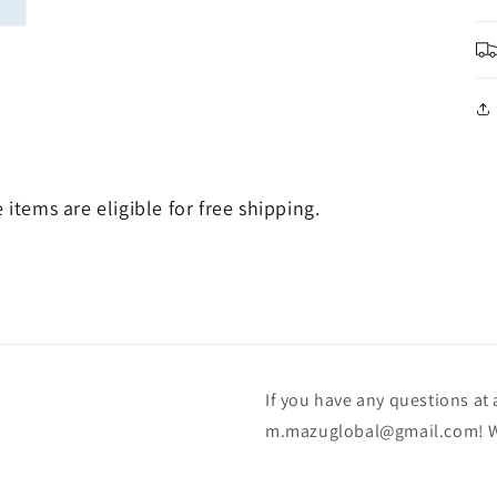
e items are eligible for free shipping.
If you have any questions at a
m.mazuglobal@gmail.com! We