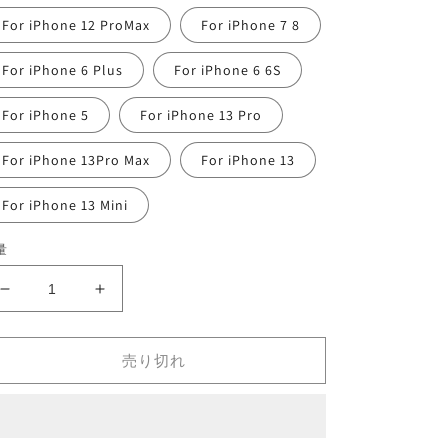
For iPhone 12 ProMax
For iPhone 7 8
For iPhone 6 Plus
For iPhone 6 6S
For iPhone 5
For iPhone 13 Pro
For iPhone 13Pro Max
For iPhone 13
For iPhone 13 Mini
量
Ultra-
Ultra-
Thin
Thin
Protective
Protective
Clear
Clear
売り切れ
Case
Case
の
の
数
数