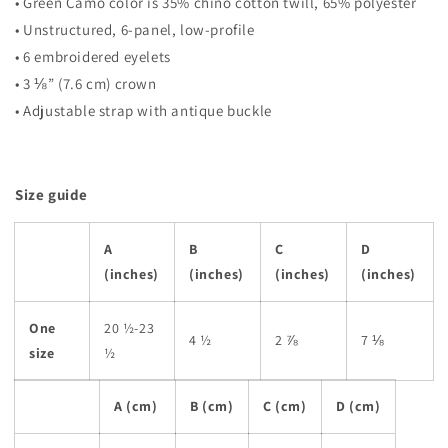
• Green Camo color is 35% chino cotton twill, 65% polyester
• Unstructured, 6-panel, low-profile
• 6 embroidered eyelets
• 3 ⅛” (7.6 cm) crown
• Adjustable strap with antique buckle
Size guide
A
B
C
D
(inches)
(inches)
(inches)
(inches)
One
20 ½-23
4 ½
2 ⅞
7 ⅛
size
½
A (cm)
B (cm)
C (cm)
D (cm)