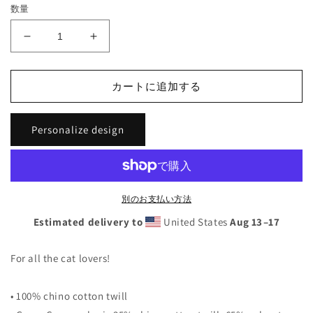
数量
Customizable
Customizable
Cat
Cat
Mom/Dad
Mom/Dad
Hat
Hat
カートに追加する
の
の
数
数
Personalize design
量
量
を
を
減
増
ら
や
別のお支払い方法
す
す
Estimated delivery to
United States
Aug 13⁠–17
For all the cat lovers!
• 100% chino cotton twill