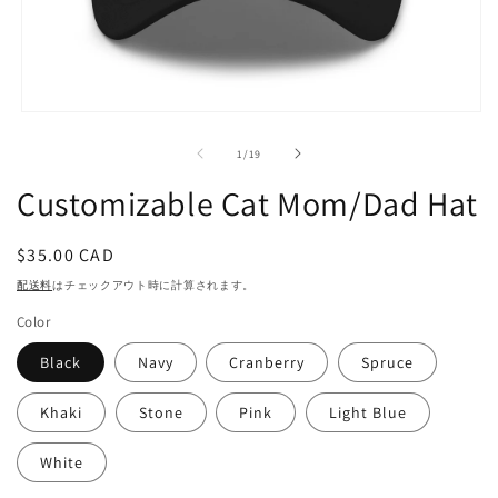
モ
ー
の
1
/
19
ダ
ル
Customizable Cat Mom/Dad Hat
で
メ
デ
通
$35.00 CAD
ィ
常
ア
配送料
はチェックアウト時に計算されます。
(1)
価
を
Color
格
開
く
Black
Navy
Cranberry
Spruce
Khaki
Stone
Pink
Light Blue
White