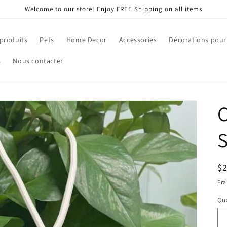
Welcome to our store! Enjoy FREE Shipping on all items
 produits
Pets
Home Decor
Accessories
Décorations pour
s
Nous contacter
S
Pr
$
ha
Fra
Qua