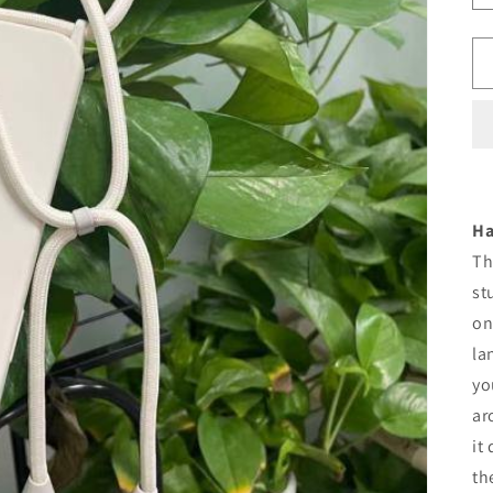
Ha
Th
st
on
la
yo
ar
it
th