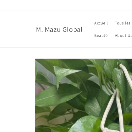
et
passer
au
contenu
Accueil
Tous les
M. Mazu Global
Beauté
About U
Passer aux
informations
produits