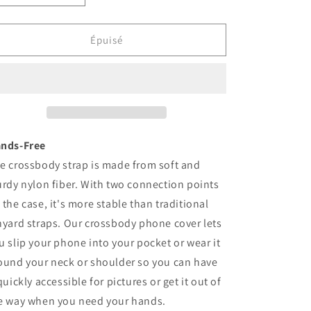
la
la
quantité
quantité
de
de
Épuisé
Crossbody
Crossbody
Lanyard
Lanyard
Strap
Strap
iPhone
iPhone
Case
Case
nds-Free
e crossbody strap is made from soft and
urdy nylon fiber. With two connection points
 the case, it's more stable than traditional
nyard straps. Our crossbody phone cover lets
u slip your phone into your pocket or wear it
ound your neck or shoulder so you can have
 quickly accessible for pictures or get it out of
e way when you need your hands.