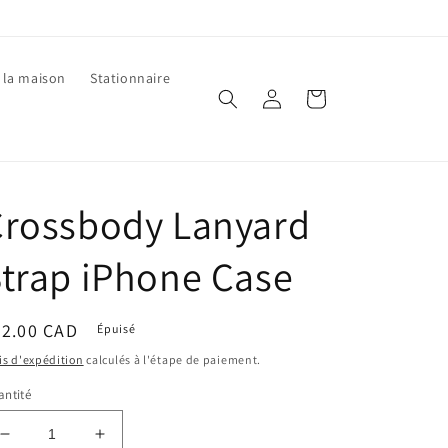
 la maison
Stationnaire
Connexion
Panier
Crossbody Lanyard
trap iPhone Case
ix
22.00 CAD
Épuisé
bituel
is d'expédition
calculés à l'étape de paiement.
ntité
Réduire
Augmenter