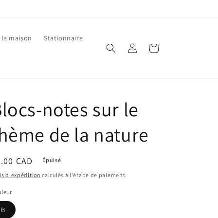
 la maison
Stationnaire
Connexion
Panier
locs-notes sur le
hème de la nature
ix
5.00 CAD
Épuisé
bituel
is d'expédition
calculés à l'étape de paiement.
leur
B