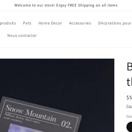
Welcome to our store! Enjoy FREE Shipping on all items
 produits
Pets
Home Decor
Accessories
Décorations pour
s
Nous contacter
B
t
Pr
$
ha
Fra
Cou