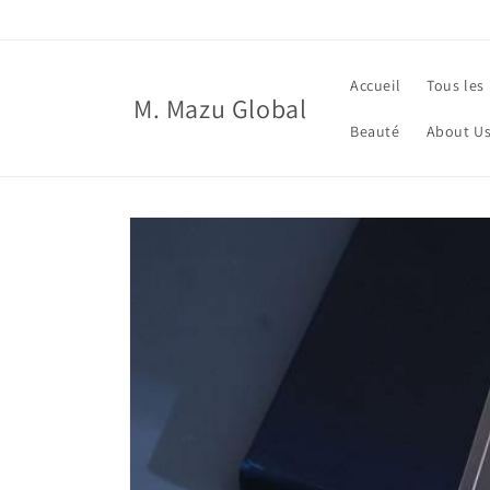
et
passer
au
contenu
Accueil
Tous les
M. Mazu Global
Beauté
About U
Passer aux
informations
produits