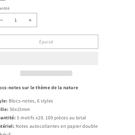
ntité
Réduire
Augmenter
la
la
quantité
quantité
de
de
Épuisé
Blocs-
Blocs-
notes
notes
sur
sur
le
le
thème
thème
de
de
la
la
ocs-notes sur le thème de la nature
nature
nature
yle:
Blocs-notes, 6 styles
ille:
50x15mm
antité:
5 motifs x20. 100 pièces au total
tériel:
Notes autocollantes en papier double
hésif