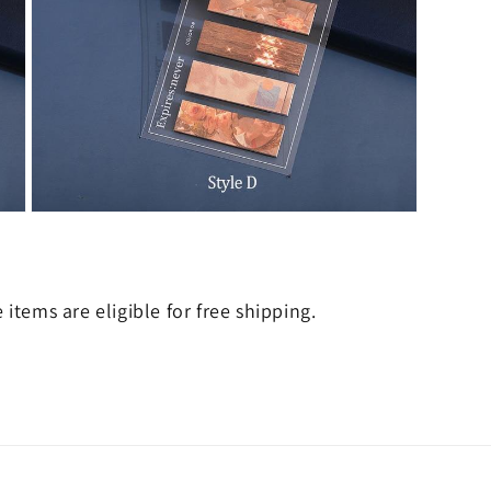
Ouvrir
le
média
7
dans
une
e items are eligible for free shipping.
fenêtre
modale