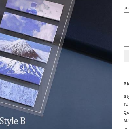
Qua
Bl
St
Ta
Qu
Ma
ad